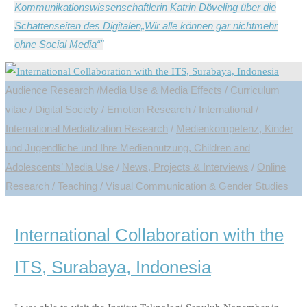
Kommunikationswissenschaftlerin Katrin Döveling über die
Schattenseiten des Digitalen„Wir alle können gar nichtmehr
ohne Social Media“"
Audience Research /Media Use & Media Effects
/
Curriculum
vitae
/
Digital Society
/
Emotion Research
/
International
/
International Mediatization Research
/
Medienkompetenz, Kinder
und Jugendliche und Ihre Mediennutzung, Children and
Adolescents’ Media Use
/
News, Projects & Interviews
/
Online
Research
/
Teaching
/
Visual Communication & Gender Studies
International Collaboration with the
ITS, Surabaya, Indonesia