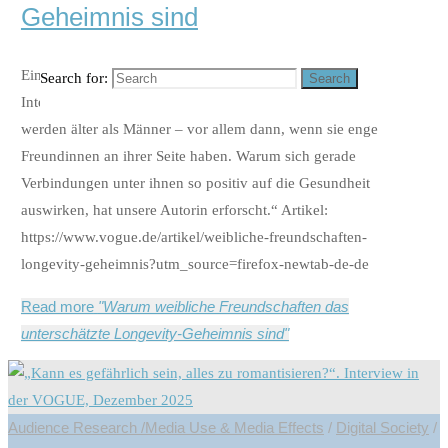
Geheimnis sind
Ein ganz toller Beitrag von Desireé Oostland mit
Search for:
Search
Interviewauszügen von Prof. Dr. Katrin Döveling „Frauen
werden älter als Männer – vor allem dann, wenn sie enge
Freundinnen an ihrer Seite haben. Warum sich gerade
Verbindungen unter ihnen so positiv auf die Gesundheit
auswirken, hat unsere Autorin erforscht.“ Artikel:
https://www.vogue.de/artikel/weibliche-freundschaften-
longevity-geheimnis?utm_source=firefox-newtab-de-de
Read more
"Warum weibliche Freundschaften das
unterschätzte Longevity-Geheimnis sind"
Audience Research /Media Use & Media Effects
/
Digital Society
/