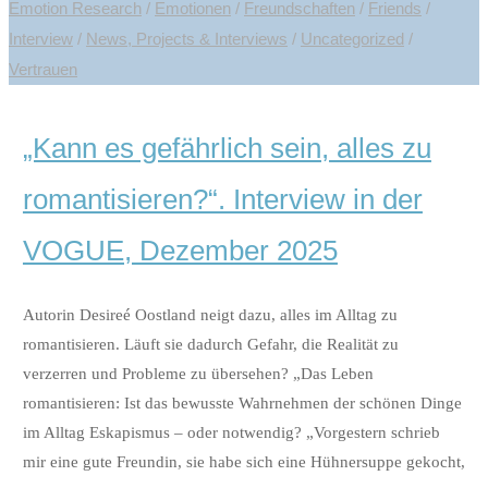
Emotion Research
/
Emotionen
/
Freundschaften
/
Friends
/
Interview
/
News, Projects & Interviews
/
Uncategorized
/
Vertrauen
„Kann es gefährlich sein, alles zu
romantisieren?“. Interview in der
VOGUE, Dezember 2025
Autorin Desireé Oostland neigt dazu, alles im Alltag zu
romantisieren. Läuft sie dadurch Gefahr, die Realität zu
verzerren und Probleme zu übersehen? „Das Leben
romantisieren: Ist das bewusste Wahrnehmen der schönen Dinge
im Alltag Eskapismus – oder notwendig? „Vorgestern schrieb
mir eine gute Freundin, sie habe sich eine Hühnersuppe gekocht,