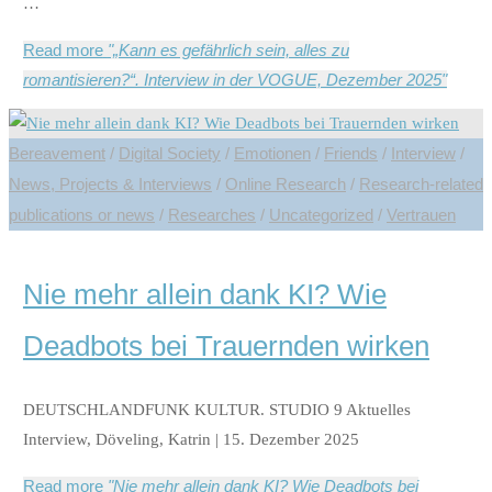
…
Read more
"„Kann es gefährlich sein, alles zu
romantisieren?“. Interview in der VOGUE, Dezember 2025"
Bereavement
/
Digital Society
/
Emotionen
/
Friends
/
Interview
/
News, Projects & Interviews
/
Online Research
/
Research-related
publications or news
/
Researches
/
Uncategorized
/
Vertrauen
Nie mehr allein dank KI? Wie
Deadbots bei Trauernden wirken
DEUTSCHLANDFUNK KULTUR. STUDIO 9 Aktuelles
Interview, Döveling, Katrin | 15. Dezember 2025
Read more
"Nie mehr allein dank KI? Wie Deadbots bei