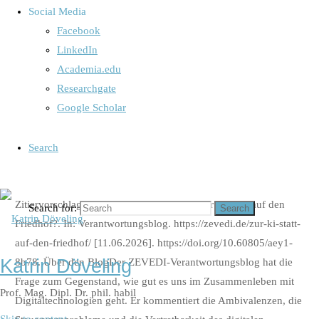
Research
/
Emotionen
/
Interview
/
KI
/
Künstliche Intelligenz
/
Social Media
News, Projects & Interviews
/
Online
/
Research-related
Facebook
publications or news
/
Trauer
LinkedIn
Academia.edu
Researchgate
Zur KI statt auf den Friedhof?
Google Scholar
Interview mit Katrin Döveling |
Search
12.06.2026
Zitiervorschlag Döveling, Katrin (2026): Zur KI statt auf den
Search for:
Search
Friedhof?. In: Verantwortungsblog. https://zevedi.de/zur-ki-statt-
auf-den-friedhof/ [11.06.2026]. https://doi.org/10.60805/aey1-
Katrin Döveling
8b78. Über den BlogDer ZEVEDI-Verantwortungsblog hat die
Frage zum Gegenstand, wie gut es uns im Zusammenleben mit
Prof. Mag. Dipl. Dr. phil. habil
Digitaltechnologien geht. Er kommentiert die Ambivalenzen, die