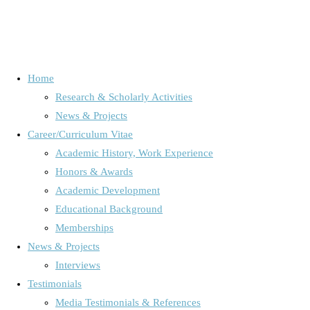
Home
Research & Scholarly Activities
Kategorie:
Audience Research
News & Projects
Career/Curriculum Vitae
/Media Use & Media Effects
Academic History, Work Experience
Honors & Awards
Academic Development
Home
News, Projects & Interviews
Archive for category
Educational Background
"Audience Research /Media Use & Media Effects"
Memberships
News & Projects
Interviews
Audience Research /Media Use & Media Effects
/
Avatare
/
Testimonials
Bereavement
/
Curriculum vitae
/
Digital Society
/
Emotion
Media Testimonials & References