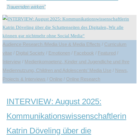
Trauernden wirken"
Audience Research /Media Use & Media Effects
/
Curriculum
vitae
/
Digital Society
/
Emotionen
/
Facebook
/
Featured
/
Interview
/
Medienkompetenz, Kinder und Jugendliche und Ihre
Mediennutzung, Children and Adolescents’ Media Use
/
News,
Projects & Interviews
/
Online
/
Online Research
INTERVIEW: August 2025:
Kommunikationswissenschaftlerin
Katrin Döveling über die