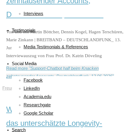
zehntausender Accounts,
Deutschlandfunk, 13.06.2026
Interviews
Testimonials
Von und mit Martin Böttcher, Dennis Kogel, Hagen Terschüren,
Marie Zinkann | BREITBAND – DEUTSCHLANDFUNK_ 13.
Media Testimonials & References
Juni 2026, 13:05 Uhr Ein spannender Beitrag mit einem
Interviewauszug von Frau Prof. Dr. Katrin Döveling
Social Media
Read more
"Support-Chatbot half beim Knacken
zehntausender Accounts, Deutschlandfunk, 13.06.2026"
Facebook
Freundschaften
/
Interview
/
News, Projects & Interviews
LinkedIn
Academia.edu
Researchgate
Warum weibliche Freundschaften
Google Scholar
das unterschätzte Longevity-
Search