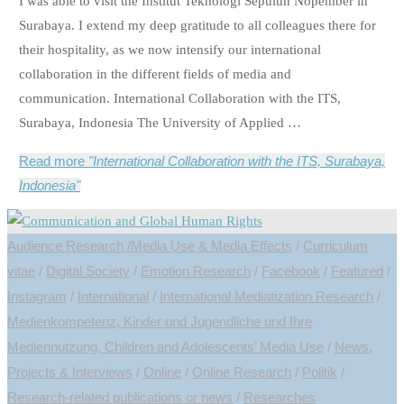
I was able to visit the Institut Teknologi Sepuluh Nopember in
Surabaya. I extend my deep gratitude to all colleagues there for
their hospitality, as we now intensify our international
collaboration in the different fields of media and
communication. International Collaboration with the ITS,
Surabaya, Indonesia The University of Applied …
Read more
"International Collaboration with the ITS, Surabaya,
Indonesia"
Audience Research /Media Use & Media Effects
/
Curriculum
vitae
/
Digital Society
/
Emotion Research
/
Facebook
/
Featured
/
Instagram
/
International
/
International Mediatization Research
/
Medienkompetenz, Kinder und Jugendliche und Ihre
Mediennutzung, Children and Adolescents’ Media Use
/
News,
Projects & Interviews
/
Online
/
Online Research
/
Politik
/
Research-related publications or news
/
Researches