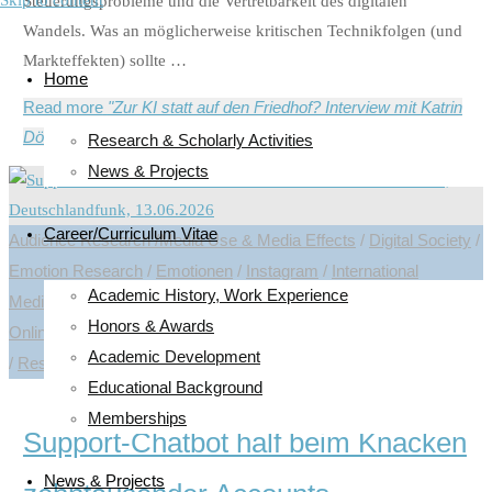
Skip to content
Steuerungsprobleme und die Vertretbarkeit des digitalen
Wandels. Was an möglicherweise kritischen Technikfolgen (und
Markteffekten) sollte …
Home
Read more
"Zur KI statt auf den Friedhof? Interview mit Katrin
Döveling | 12.06.2026"
Research & Scholarly Activities
News & Projects
Career/Curriculum Vitae
Audience Research /Media Use & Media Effects
/
Digital Society
/
Emotion Research
/
Emotionen
/
Instagram
/
International
Academic History, Work Experience
Mediatization Research
/
Interview
/
News, Projects & Interviews
/
Honors & Awards
Online
/
Online Research
/
Research-related publications or news
Academic Development
/
Researches
/
Visual Communication & Gender Studies
Educational Background
Memberships
Support-Chatbot half beim Knacken
News & Projects