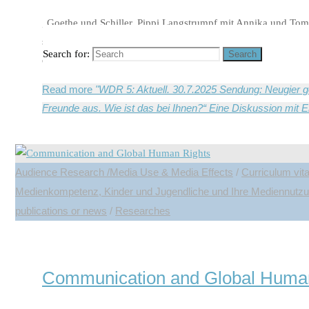
„Goethe und Schiller, Pippi Langstrumpf mit Annika und Tom
sich selber macht“, schrieb Robert Louis Stevenson. „Herzen
Search for:
Search
drei …
Read more
"WDR 5: Aktuell. 30.7.2025 Sendung: Neugier 
Freunde aus. Wie ist das bei Ihnen?“ Eine Diskussion mit 
Audience Research /Media Use & Media Effects
/
Curriculum vit
Medienkompetenz, Kinder und Jugendliche und Ihre Mediennutzu
publications or news
/
Researches
Communication and Global Huma