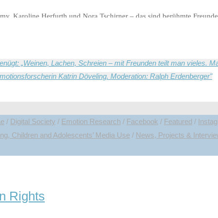
my, Karoline Herfurth und Nora Tschirner – das sind berühmte Freunde
sfreundschaften“, „Alltagsfreundschaften“ und „Freunde in sozialen N
genügt: „Weinen, Lachen, Schreien – mit Freunden teilt man vieles
Emotionsforscherin Katrin Döveling. Moderation: Ralph Erdenberger"
ae
/
Digital Society
/
Emotion Research
/
Facebook
/
Featured
/
Insta
ng, Children and Adolescents’ Media Use
/
News, Projects & Intervi
n Rights