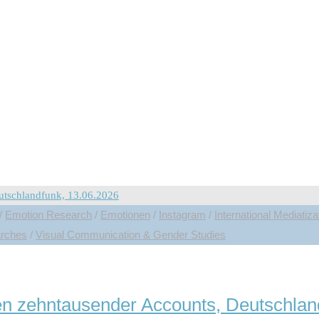
erview mit Katrin Döveling | 12.06.2026
Friedhof?. In: Verantwortungsblog. https://zevedi.de/zur-ki-statt-auf-de
zum Gegenstand, wie gut es uns im Zusammenleben mit Digitaltechnol
dels. Was an möglicherweise kritischen Technikfolgen (und Markteffekt
rin Döveling | 12.06.2026"
/
Emotion Research
/
Emotionen
/
Instagram
/
International Mediatiz
rches
/
Visual Communication & Gender Studies
en zehntausender Accounts, Deutschlan