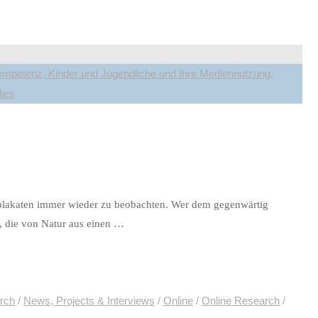
mpetenz, Kinder und Jugendliche und Ihre Mediennutzung,
ies
beplakaten immer wieder zu beobachten. Wer dem gegenwärtig
t, die von Natur aus einen …
arch
/
News, Projects & Interviews
/
Online
/
Online Research
/