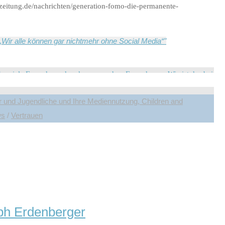
zeitung.de/nachrichten/generation-fomo-die-permanente-
Wir alle können gar nichtmehr ohne Social Media“"
und Jugendliche und Ihre Mediennutzung, Children and
ws
/
Vertrauen
hreien – mit Freunden teilt man
de aus. Wie ist das bei Ihnen?“
lph Erdenberger