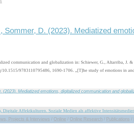
s
., Sommer, D. (2023). Mediatized emoti
lized communication and globalization in: Schiewer, G., Altarriba, J. 
g/10.1515/9783110795486, 1690-1706. „[T]he study of emotions in and t
 (2023). Mediatized emotions, digitalized communication and globali
ws, Projects & Interviews
/
Online
/
Online Research
/
Publications
/