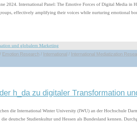
une 2024. International Panel: The Emotive Forces of Digital Media in
roups, effectively amplifying their voices while nurturing emotional b
/
Emotion Research
/
International
/
International Mediatization Rese
n der h_da zu digitaler Transformation u
hen die International Winter University (IWU) an der Hochschule Darms
n die deutsche Studienkultur und Hessen als Bundesland kennen. Durch