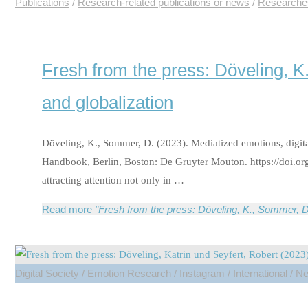
Publications
/
Research-related publications or news
/
Researche
Fresh from the press: Döveling, K
and globalization
Döveling, K., Sommer, D. (2023). Mediatized emotions, digita
Handbook, Berlin, Boston: De Gruyter Mouton. https://doi.or
attracting attention not only in …
Read more
"Fresh from the press: Döveling, K., Sommer, D.
Digital Society
/
Emotion Research
/
Instagram
/
International
/
Ne