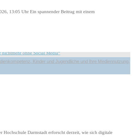
6, 13:05 Uhr Ein spannender Beitrag mit einem
ienkompetenz, Kinder und Jugendliche und Ihre Mediennutzung,
ing über die Schattenseiten des
 Hochschule Darmstadt erforscht derzeit, wie sich digitale