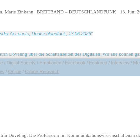
üren, Marie Zinkann | BREITBAND – DEUTSCHLANDFUNK_ 13. Juni 202
nder Accounts, Deutschlandfunk, 13.06.2026"
ae
/
Digital Society
/
Emotionen
/
Facebook
/
Featured
/
Interview
/
Med
ews
/
Online
/
Online Research
kationswissenschaftlerin Katrin Dövel
htmehr ohne Social Media“
atrin Döveling. Die Professorin für Kommunikationswissenschaftenan der