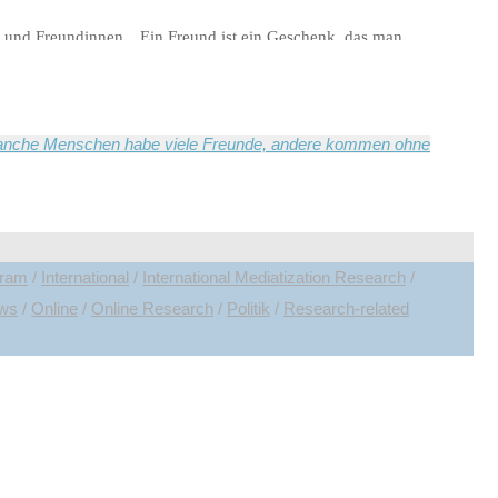
 und Freundinnen. „Ein Freund ist ein Geschenk, das man
etzwerken“ – so unterscheidet der Psychologe Wolfang Krüger
. Manche Menschen habe viele Freunde, andere kommen ohne
gram
/
International
/
International Mediatization Research
/
ews
/
Online
/
Online Research
/
Politik
/
Research-related