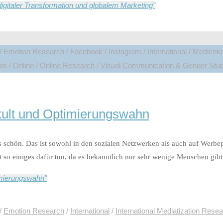
 digitaler Transformation und globalem Marketing"
/
Emotion Research
/
Facebook
/
Instagram
/
International
/
Medienko
ews
/
Online
/
Online Research
/
Visual Communication & Gender Stud
rkult und Optimierungswahn
als schön. Das ist sowohl in den sozialen Netzwerken als auch auf Wer
 so einiges dafür tun, da es bekanntlich nur sehr wenige Menschen gib
timierungswahn"
/
Emotion Research
/
International
/
International Mediatization Rese