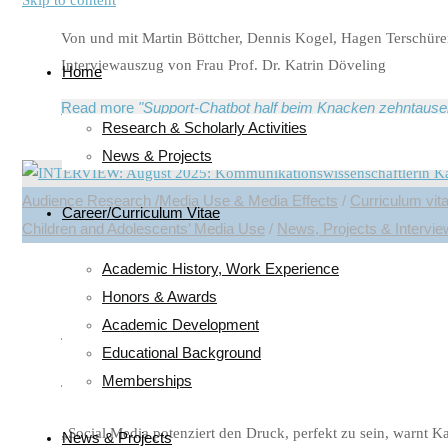
Skip to content
Von und mit Martin Böttcher, Dennis Kogel, Hagen Tersch
Interviewauszug von Frau Prof. Dr. Katrin Döveling
Home
Read more
"Support-Chatbot half beim Knacken zehntause
Research & Scholarly Activities
News & Projects
Audience Research /Media Use & Media Effects
/
Curriculum vit
Career/Curriculum Vitae
Children and Adolescents’ Media Use
/
News, Projects & Intervi
Academic History, Work Experience
Honors & Awards
INTERVIEW: August 2025: Kommuni
Academic Development
Educational Background
Digitalen„Wir alle können gar nic
Memberships
„Social Media potenziert den Druck, perfekt zu sein, warnt K
News & Projects