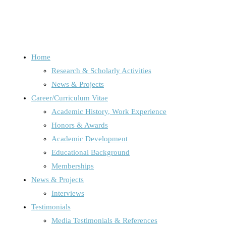
Home
Research & Scholarly Activities
Kategorie:
Online
News & Projects
Career/Curriculum Vitae
Academic History, Work Experience
Honors & Awards
Home
Archive for category "Online"
Academic Development
Educational Background
Memberships
News & Projects
Audience Research /Media Use & Media Effects
/
Avatare
/
Bere
Interviews
Interviews
/
Online
/
Research-related publications or news
/
Trau
Testimonials
Media Testimonials & References