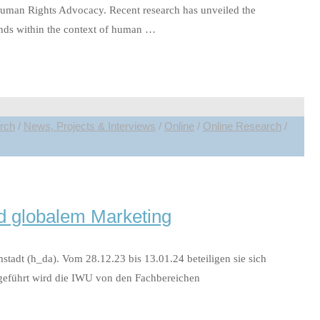
 Human Rights Advocacy. Recent research has unveiled the
onds within the context of human …
arch
/
News, Projects & Interviews
/
Online
/
Online Research
/
nd globalem Marketing
tadt (h_da). Vom 28.12.23 bis 13.01.24 beteiligen sie sich
geführt wird die IWU von den Fachbereichen