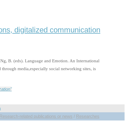
ons, digitalized communication
& Ng, B. (eds). Language and Emotion. An International
hrough media,especially social networking sites, is
zation"
Research-related publications or news
/
Researches