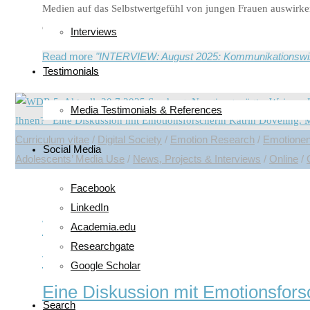
Medien auf das Selbstwertgefühl von jungen Frauen auswirke
erreichbarkeit-und-ihre-folgen-311935.html NORDSEE-Z
Interviews
Read more
"INTERVIEW: August 2025: Kommunikationswissen
Testimonials
Media Testimonials & References
Curriculum vitae
/
Digital Society
/
Emotion Research
/
Emotione
Social Media
Adolescents’ Media Use
/
News, Projects & Interviews
/
Online
/
Facebook
LinkedIn
WDR 5: Aktuell. 30.7.2025 Sendun
Academia.edu
Researchgate
vieles. Manche Menschen habe vi
Google Scholar
Eine Diskussion mit Emotionsfors
Search