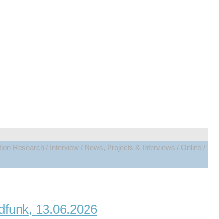
n-friedhof/ [11.06.2026]. https://doi.org/10.60805/aey1-8b78.
ogien geht. Er kommentiert die Ambivalenzen, die
en) sollte …
ation Research
/
Interview
/
News, Projects & Interviews
/
Online
/
dfunk, 13.06.2026