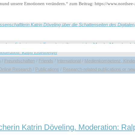
nund unsere Emotionen verändern.“ zum Beitrag: https://www.nordsee-
EITUNG GmbH
schaftlerin Katrin Döveling über die Schattenseiten des Digitalen„
n
/
Freundschaften
/
Friends
/
International
/
Medienkompetenz, Kinder 
Online Research
/
Publications
/
Research-related publications or ne
g: Neugier genügt: „Weinen, Lachen, Sc
ele Freunde, andere kommen ohne Freun
cherin Katrin Döveling. Moderation: Ra