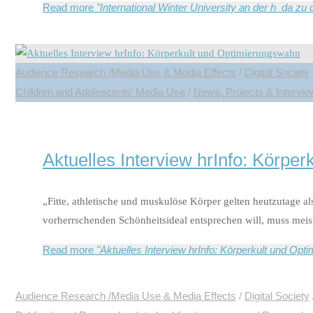
Read more
"International Winter University an der h_da zu
Audience Research /Media Use & Media Effects
/
Digital Society
Children and Adolescents’ Media Use
/
News, Projects & Intervi
Aktuelles Interview hrInfo: Körpe
„Fitte, athletische und muskulöse Körper gelten heutzutage 
vorherrschenden Schönheitsideal entsprechen will, muss meist
Read more
"Aktuelles Interview hrInfo: Körperkult und Op
Audience Research /Media Use & Media Effects
/
Digital Society