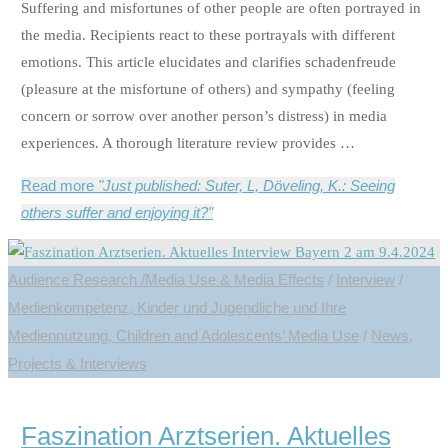
Suffering and misfortunes of other people are often portrayed in
the media. Recipients react to these portrayals with different
emotions. This article elucidates and clarifies schadenfreude
(pleasure at the misfortune of others) and sympathy (feeling
concern or sorrow over another person’s distress) in media
experiences. A thorough literature review provides …
Read more
"Just published: Suter, L, Döveling, K.: Seeing
others suffer and enjoying it?"
Audience Research /Media Use & Media Effects
/
Interview
/
Medienkompetenz, Kinder und Jugendliche und Ihre
Mediennutzung, Children and Adolescents’ Media Use
/
News,
Projects & Interviews
Faszination Arztserien. Aktuelles