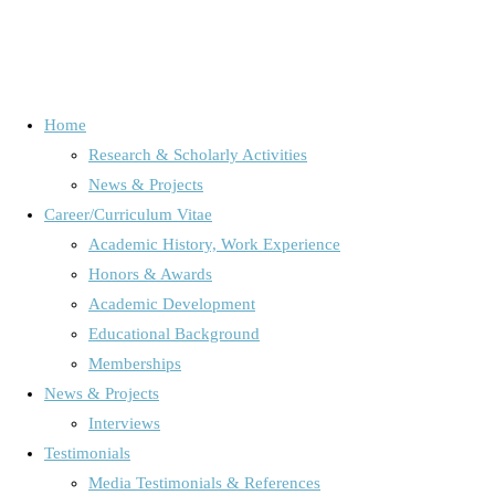
Home
Research & Scholarly Activities
Schlagwort:
Emotionsforschung
News & Projects
Career/Curriculum Vitae
Academic History, Work Experience
Home
Posts tagged "Emotionsforschung"
Honors & Awards
Freundschaften
/
Interview
/
News, Projects & Interviews
Academic Development
Educational Background
Memberships
Warum weibliche Freundschaften
News & Projects
Interviews
das unterschätzte Longevity-
Testimonials
Geheimnis sind
Media Testimonials & References