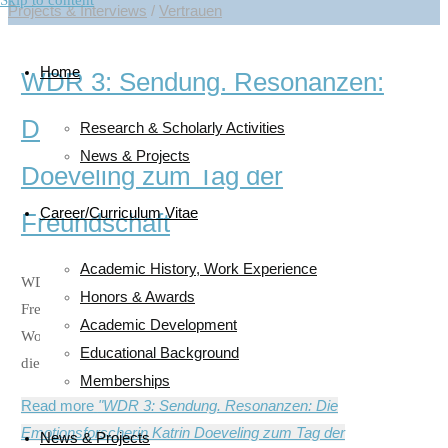
Skip to content
Projects & Interviews
/
Vertrauen
Home
WDR 3: Sendung. Resonanzen:
Die Emotionsforscherin Katrin
Research & Scholarly Activities
News & Projects
Doeveling zum Tag der
Career/Curriculum Vitae
Freundschaft
Academic History, Work Experience
WDR 3 Resonanzen. 30.07.2025. Der 30. Juli ist der Tag der
Honors & Awards
Freundschaft. Diese ist für das seelische und auch körperliche
Academic Development
Wohlbefinden jedes Menschen unabdingbar, sagt im Gespräch
Educational Background
die Emotionsforscherin Katrin Doeveling.
Memberships
Read more
"WDR 3: Sendung. Resonanzen: Die
Emotionsforscherin Katrin Doeveling zum Tag der
News & Projects