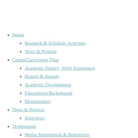
Home
Research & Scholarly Activities
News & Projects
Die Macht des Internets. Erklärt
Career/Curriculum Vitae
Academic History, Work Experience
für Kinder in Mini-Max. 1.
Honors & Awards
Academic Development
Kärntner Zeitung für Schule +
Educational Background
Memberships
Out now: Media Logic as Transaction Logic. An integrative
Freizeit
News & Projects
perspective
Interviews
Schöne digitale Welt? Wie Bilder wirken können.
Audience Research /Media Use & Media Effects
/
Emotion
Testimonials
Research
/
Facebook
/
International Mediatization Research
/
Media Testimonials & References