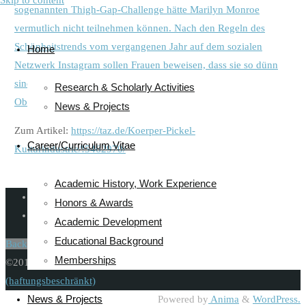
Skip to content
sogenannten Thigh-Gap-Challenge hätte Marilyn Monroe
vermutlich nicht teilnehmen können. Nach den Regeln des
Schönheitstrends vom vergangenen Jahr auf dem sozialen
Home
Netzwerk Instagram sollen Frauen beweisen, dass sie so dünn
sind, dass sie im normalen Stand eine Lücke zwischen den
Research & Scholarly Activities
Oberschenkeln vorweisen können.“
News & Projects
Zum Artikel:
https://taz.de/Koerper-Pickel-
Career/Curriculum Vitae
Kulturindustrie/!5462970/
Academic History, Work Experience
Imprint
-
Honors & Awards
Contact
-
Academic Development
Educational Background
Back to Top
Memberships
©2019 Katrin Döveling | Umsetzung durch
Alwa UG
(haftungsbeschränkt)
News & Projects
Powered by
Anima
&
WordPress.