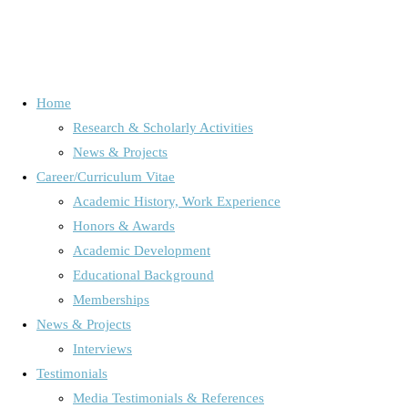
Home
Research & Scholarly Activities
News & Projects
Digital Pictures- Real effects.
Career/Curriculum Vitae
Academic History, Work Experience
Interview zum Frauenbild auf
Honors & Awards
Academic Development
sozialen Netzwerken. Mein
Educational Background
Memberships
Global Mediatization Research Conference
Körper. Eine Hassliebe?
News & Projects
Heureka Titelthema. Was bleibt? Archivierung im Zeitalter digitaler
Interviews
Speichermedien
Audience Research /Media Use & Media Effects
/
Emotion
Testimonials
Audience Research /Media Use & Media Effects
/
Emotion
Research
/
Medienkompetenz, Kinder und Jugendliche und Ihre
Media Testimonials & References