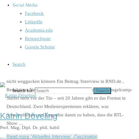
Social Media
Aktuelles Interview: „Faszination
Facebook
LinkedIn
Dschungelcamp: Warum wir auch
Academia.edu
nach 20 Jahren nicht weggucken
Researchgate
Google Scholar
können“
Search
Faszination Dschungelcamp: Warum wir auch nach 20 Jahren
nicht weggucken können Ein Beitrag /Interview in RND.de ,
Redaktions Netzwerkes Deutschland „Die neue Dschungelcamp-
Search for:
Search
Staffel steht vor der Tür ‒ seit 20 Jahren gibt es das Format in
Deutschland. Zwei Medienexpertinnen erklären, was
Katrin Döveling
Schadenfreude und Empathie damit zu haben, dass die RTL-
Show …
Prof. Mag. Dipl. Dr. phil. habil
Read more
"Aktuelles Interview: „Faszination