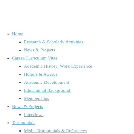
Home
Research & Scholarly Activities
Schlagwort:
Rainforest
News & Projects
Career/Curriculum Vitae
Academic History, Work Experience
Home
Posts tagged "Rainforest"
Honors & Awards
Academic Development
Educational Background
Audience Research /Media Use & Media Effects
/
Emotion
Memberships
Research
/
Interview
/
Medienkompetenz, Kinder und Jugendliche
News & Projects
und Ihre Mediennutzung, Children and Adolescents’ Media Use
/
Interviews
Testimonials
News, Projects & Interviews
/
Schadenfreude
/
Uncategorized
Media Testimonials & References