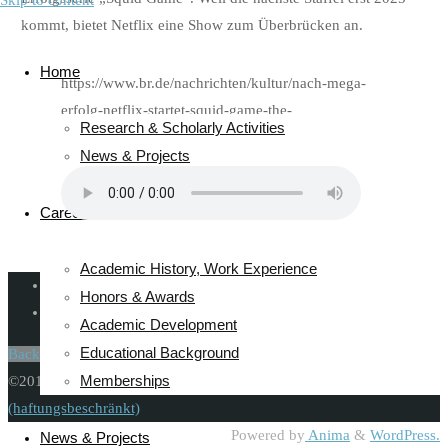
Skip to content
kommt, bietet Netflix eine Show zum Überbrücken an.
Home
https://www.br.de/nachrichten/kultur/nach-mega-
erfolg-netflix-startet-squid-game-the-
Research & Scholarly Activities
challenge,TwFEEIQ
News & Projects
Career/Curriculum Vitae
Academic History, Work Experience
Imprint
-
Honors & Awards
Contact
-
Academic Development
Educational Background
Back to Top
Memberships
©2019 Katrin Döveling | Umsetzung durch
Alwa UG
(haftungsbeschränkt)
Powered by
Anima
&
WordPress.
News & Projects